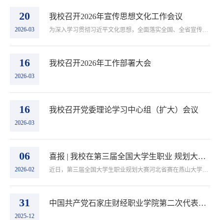
20
我校召开2026年宣传思想文化工作会议
2026-03
为深入学习贯彻习近平文化思想，全面落实全国、全省宣传部长会议精神，锚定学校高质量发展目标，明确新一年宣传思想文化工作方向与重点任务，3月19日，我校在卧龙校区第一会议室召开2026年宣传思想文化工作会议。学校党委书记薛向东出席会议并讲话，各二级...
16
我校召开2026年工作部署大会
2026-03
16
我校召开党委理论学习中心组（扩大）会议
2026-03
06
喜报 | 我校在第三届全国大学生职业 规划大赛河北省赛中再创佳绩
2026-02
近日，第三届全国大学生职业规划大赛河北省赛在燕山大学圆满落幕。我校学子再创佳绩，共斩获银奖1项、铜奖3项，学校被授予“优秀组织奖”。其中，交通工程学院刘硕获就业赛道银奖，人居环境学院周泓言获就业赛道铜奖，传媒学院王柏煊和经济管理学院郝金金...
31
中国共产党石家庄财经职业学院第二次代表大会胜利召开
2025-12