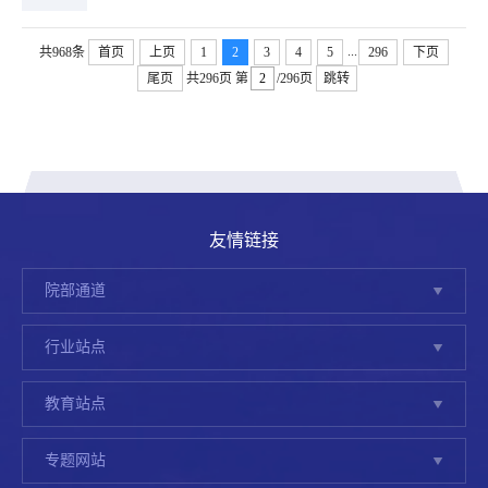
...
共968条
首页
上页
1
2
3
4
5
296
下页
尾页
共296页
第
/296页
跳转
友情链接
院部通道
行业站点
教育站点
专题网站