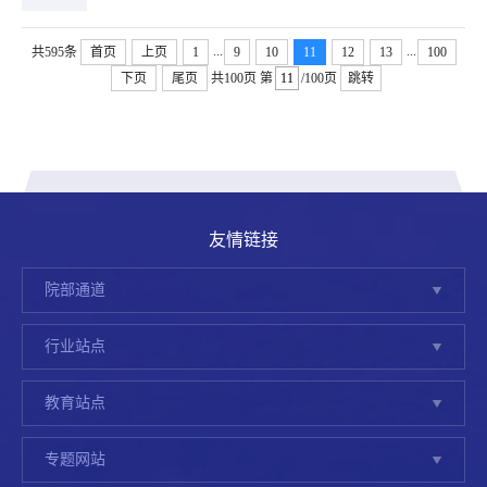
...
...
共595条
首页
上页
1
9
10
11
12
13
100
下页
尾页
共100页
第
/100页
跳转
友情链接
院部通道
行业站点
教育站点
专题网站