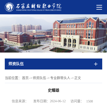
师资队伍
当前位置：
首页
->
师资队伍
->
专业群带头人
->
正文
史耀雄
访问量：
信息来源：
发布日期：2024-06-12
1508